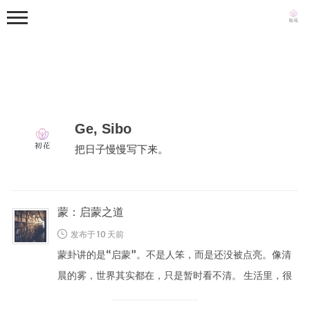
Ge, Sibo
把日子慢慢写下来。
首页
写真集
从零到一
蒙：启蒙之道
日常
发布于 10 天前
生活随笔
蒙卦讲的是“启蒙”。不是人笨，而是还没被点亮。像清
晨的雾，世界其实都在，只是暂时看不清。 生活里，很
关于
多人卡在蒙里：想学新东西却不知 …