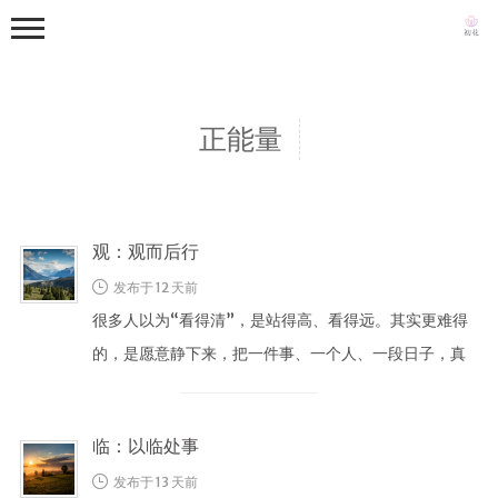
正能量
观：观而后行
首页
发布于 12 天前
写真集
很多人以为“看得清”，是站得高、看得远。其实更难得
从零到一
的，是愿意静下来，把一件事、一个人、一段日子，真
日常
正看明白。 观不是旁观，而是带着 …
生活随笔
关于
临：以临处事
发布于 13 天前