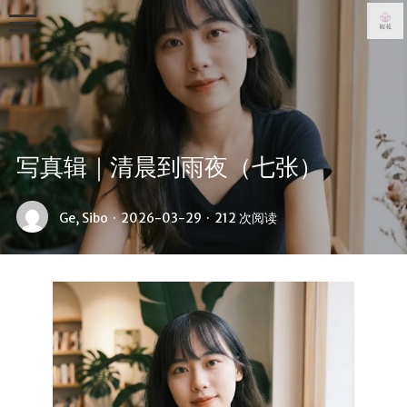
写真辑｜清晨到雨夜（七张）
首页
Ge, Sibo
·
2026-03-29
·
212 次阅读
写真集
从零到一
日常
生活随笔
关于