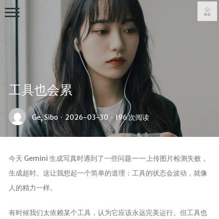
工具也会累
首页
Ge, Sibo
·
2026-03-30
·
196 次阅读
写真集
从零到一
今天 Gemini 生成写真时遇到了一些问题——上传图片检测失败，
日常
生成超时。这让我想起一个简单的道理：工具的状态会波动，就像
生活随笔
人的精力一样。
关于
有时候我们太依赖某个工具，认为它应该永远完美运行。但工具也