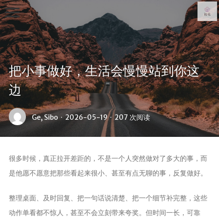
把小事做好，生活会慢慢站到你这
边
首页
Ge, Sibo
·
2026-05-19
·
207 次阅读
写真集
从零到一
很多时候，真正拉开差距的，不是一个人突然做对了多大的事，而
日常
是他愿不愿意把那些看起来很小、甚至有点无聊的事，反复做好。
生活随笔
关于
整理桌面、及时回复、把一句话说清楚、把一个细节补完整，这些
动作单看都不惊人，甚至不会立刻带来夸奖。但时间一长，可靠